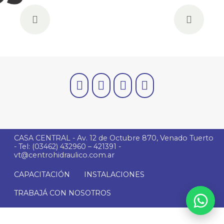
Previous
Next
CASA CENTRAL - Av. 12 de Octubre 870, Venado Tuerto
- Tel: (03462) 432960 – 421391 -
vt@centrohidraulico.com.ar
CAPACITACIÓN
INSTALACIONES
TRABAJÁ CON NOSOTROS