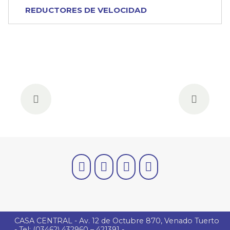
REDUCTORES DE VELOCIDAD
Previous
Next
CASA CENTRAL - Av. 12 de Octubre 870, Venado Tuerto
- Tel: (03462) 432960 – 421391 -